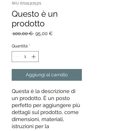
SKU: 671253175371
Questo è un
prodotto
Prezzo
Prezzo
 100,00 € 
95,00 €
regolare
scontato
Quantità
*
Aggiungi al carrello
Questa è la descrizione di 
un prodotto. È un posto 
perfetto per aggiungere più 
dettagli sul prodotto, come 
dimensioni, materiali, 
istruzioni per la 