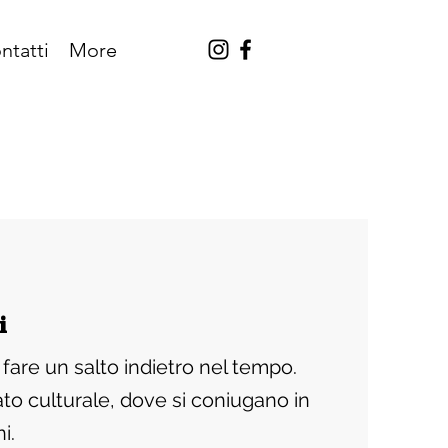
ntatti
More
i
fare un salto indietro nel tempo.
ato culturale, dove si coniugano in
i.